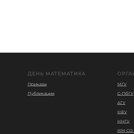
ДЕНЬ МАТЕМАТИКА
ОРГА
Приказы
МГУ
Публика
ции
С-ПбГУ
АГУ
КФУ
ННГУ
ИМ СО