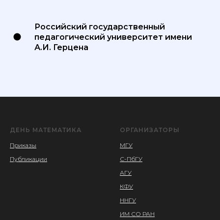
Российский государственный
педагогический университет имени
А.И. Герцена
ДЕНЬ МАТЕМАТИКА
ОРГАНИЗАТОРЫ
Приказы
МГУ
Публика
ции
С-ПбГУ
АГУ
КФУ
ННГУ
ИМ СО РАН